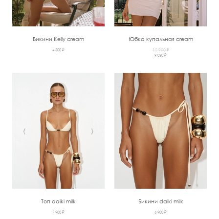
Бикини Kelly cream
Юбка купальная cream
4 300 ₽
12 900 ₽
9 030 ₽
‹
›
‹
›
Топ daiki milk
Бикини daiki milk
7 900 ₽
6 900 ₽