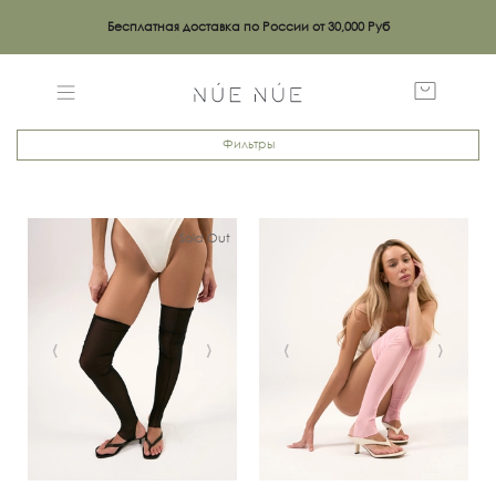
Бесплатная доставка по России от 30,000 Руб
Фильтры
Sold Out
‹
›
‹
›