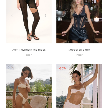
‹
›
‹
›
Леггинсы mesh ring black
Корсет gill black
8 500 ₽
19 900 ₽
-30%
‹
›
‹
›