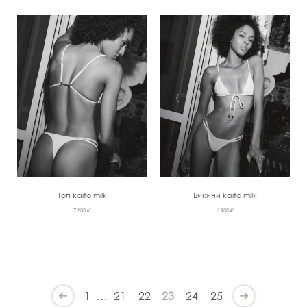
‹
›
‹
›
Топ kaito milk
Бикини kaito milk
7 900 ₽
6 900 ₽
1
…
21
22
23
24
25