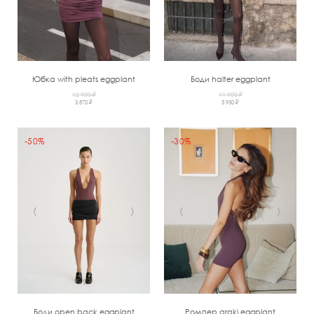
Юбка with pleats eggplant
Боди halter eggplant
12 900 ₽
11 900 ₽
3 870 ₽
5 950 ₽
-50%
-30%
‹
›
‹
›
Боди open back eggplant
Ромпер araki eggplant