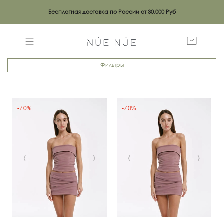
Бесплатная доставка по России от 30,000 Руб
Фильтры
-70%
-70%
‹
›
‹
›