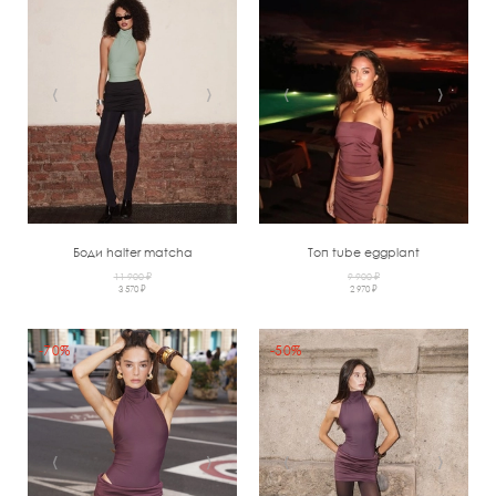
‹
›
‹
›
Боди halter matcha
Топ tube eggplant
11 900 ₽
9 900 ₽
3 570 ₽
2 970 ₽
-70%
-50%
‹
›
‹
›