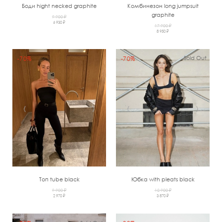
Боди hight necked graphite
Комбинезон long jumpsuit
graphite
9 900 ₽
6 930 ₽
17 900 ₽
8 950 ₽
Sold Out
-70%
-70%
‹
›
‹
›
Топ tube black
Юбка with pleats black
9 900 ₽
12 900 ₽
2 970 ₽
3 870 ₽