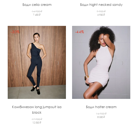
Боди celia cream
Боди hight necked sandy
14 900 ₽
9 900 ₽
7 450 ₽
6 930 ₽
-30%
-44%
‹
›
‹
›
Комбинезон long jumpsuit isa
Боди halter cream
black
14 900 ₽
8 330 ₽
17 900 ₽
12 530 ₽