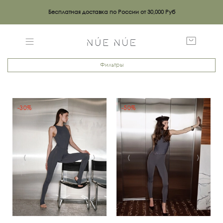
Бесплатная доставка по России от 30,000 Руб
Фильтры
-30%
-50%
‹
›
‹
›