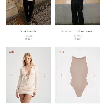
Боди isa milk
Боди asymmetrical cream
14 900 ₽
16 900 ₽
10 430 ₽
8 450 ₽
-50%
-30%
‹
›
‹
›