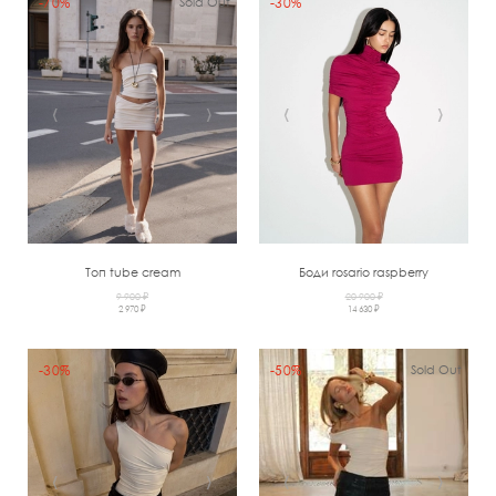
Sold Out
-70%
-30%
‹
›
‹
›
Топ tube cream
Боди rosario raspberry
9 900 ₽
20 900 ₽
2 970 ₽
14 630 ₽
Sold Out
-30%
-50%
‹
›
‹
›