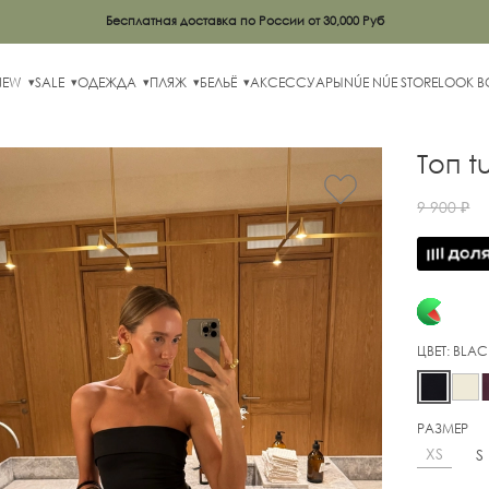
Бесплатная доставка по России от 30,000 Руб
NEW
SALE
ОДЕЖДА
ПЛЯЖ
БЕЛЬЁ
АКСЕССУАРЫ
NÚE NÚE STORE
LOOK 
Топ t
9 900 ₽
ЦВЕТ:
BLAC
РАЗМЕР
XS
S