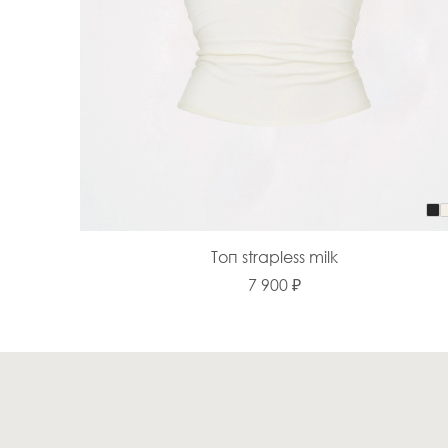
Топ strapless milk
7 900 ₽