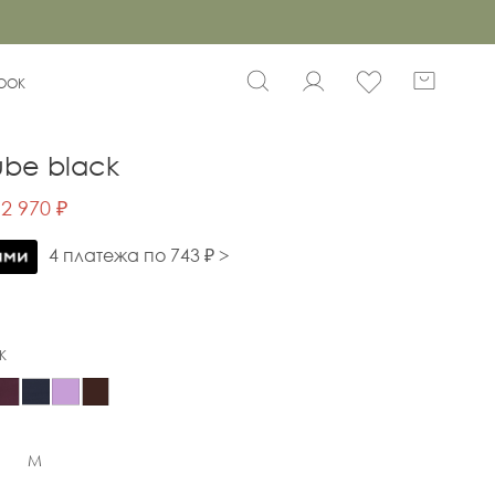
BOOK
ube black
2 970 ₽
4 платежа по 743 ₽ >
K
M