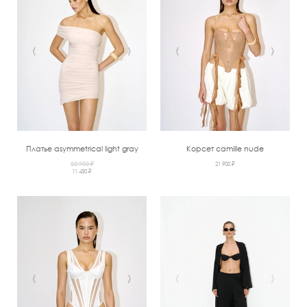
‹
›
‹
›
Платье asymmetrical light gray
Корсет camille nude
22 900 ₽
21 900 ₽
11 450 ₽
‹
›
‹
›