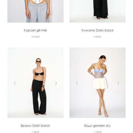
Корсет gill milk
Кимоно Daiki black
19 900 ₽
9 900 ₽
‹
›
‹
›
Брюки Daiki black
Боди garden sky
7 900 ₽
11 900 ₽