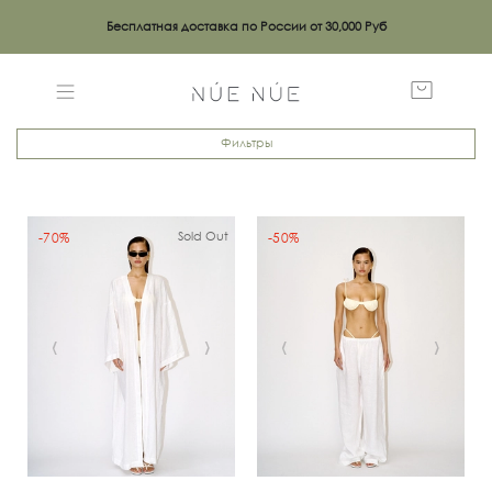
Бесплатная доставка по России от 30,000 Руб
Фильтры
Sold Out
-70%
-50%
‹
›
‹
›