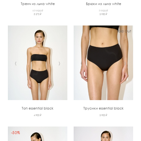
Тренч из льна white
Брюки из льна white
17 900 ₽
7 900 ₽
5 370 ₽
3 950 ₽
Sold Out
‹
›
‹
›
Топ essential black
Трусики essential black
4 900 ₽
3 900 ₽
-50%