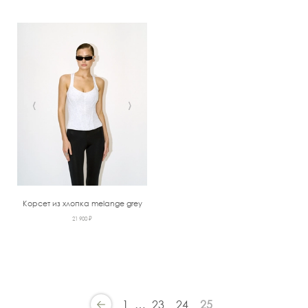
‹
›
Корсет из хлопка melange grey
21 900 ₽
1
…
23
24
25