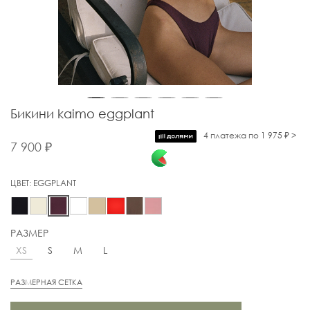
Бикини kaimo eggplant
4 платежа по 1 975 ₽ >
7 900 ₽
ЦВЕТ:
EGGPLANT
РАЗМЕР
XS
S
M
L
РАЗМЕРНАЯ СЕТКА