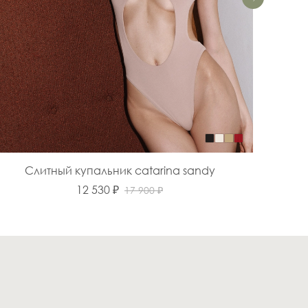
Слитный купальник catarina sandy
С
12 530 ₽
17 900 ₽