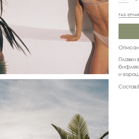
РАЗМЕРНАЯ
Описа
Плавки 
бифлек
и хорош
Состав: