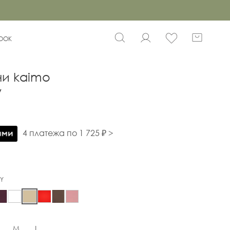
BOOK
ни kaimo
y
4 платежа по 1 725 ₽ >
Y
M
L