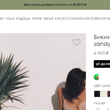
Бесплатная доставка по России от 30,000 Руб
NEW
SALE
ОДЕЖДА
ПЛЯЖ
БЕЛЬЁ
АКСЕССУАРЫ
NÚE NÚE STORE
LOOK 
Бики
sand
6 900 ₽
ЦВЕТ:
SAND
РАЗМЕР
XS
S