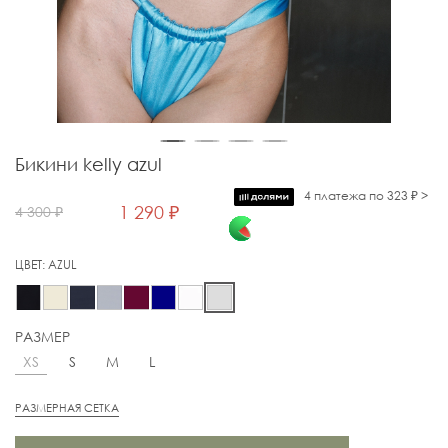
Бикини kelly azul
4 платежа по 323 ₽ >
1 290 ₽
4 300 ₽
ЦВЕТ:
AZUL
РАЗМЕР
XS
S
M
L
РАЗМЕРНАЯ СЕТКА