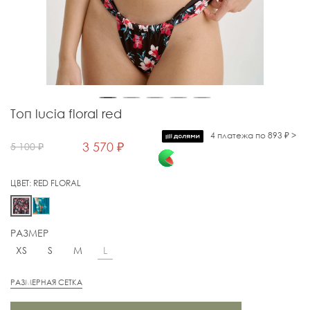
Топ lucia floral red
4 платежа по 893 ₽ >
3 570 ₽
5 100 ₽
ЦВЕТ:
RED FLORAL
РАЗМЕР
L
XS
S
M
РАЗМЕРНАЯ СЕТКА