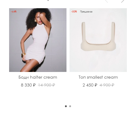
-44%
-50%
Предзаказ
-30
Боди halter cream
Топ smallest cream
8 330 ₽
14 900 ₽
2 450 ₽
4 900 ₽