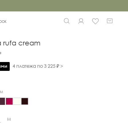
BOOK
 rufa cream
₽
4 платежа по 3 225 ₽ >
AM
M