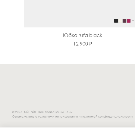
+
Юбка rufa black
12 900 ₽
© 2026. NÚE NÚE. Все права защищены.
Ознакомьтесь с условиями использования и политикой конфиденциальности.