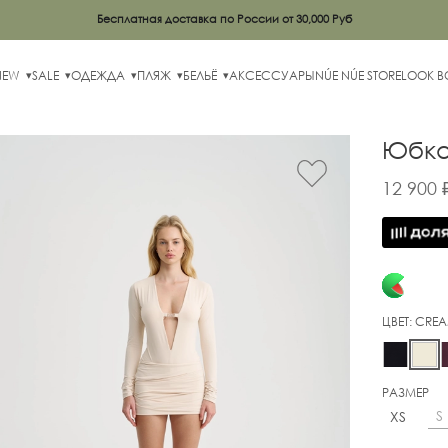
Бесплатная доставка по России от 30,000 Руб
NEW
SALE
ОДЕЖДА
ПЛЯЖ
БЕЛЬЁ
АКСЕССУАРЫ
NÚE NÚE STORE
LOOK 
Юбка
12 900 
ЦВЕТ:
CRE
РАЗМЕР
S
XS