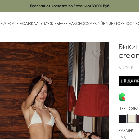
Бесплатная доставка по России от 30,000 Руб
NEW
SALE
ОДЕЖДА
ПЛЯЖ
БЕЛЬЁ
АКСЕССУАРЫ
NÚE NÚE STORE
LOOK 
Бикин
crea
6 900 ₽
ЦВЕТ:
CRE
РАЗМЕР
XS
S