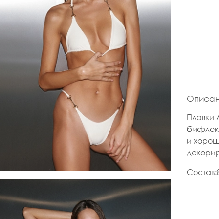
Описа
Плавки 
бифлек
и хорош
декорир
Состав: