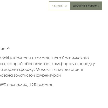
Добавить в корзину
Размер
ние
Anoki выполнены из эластичного бразильского
са, который обеспечивает комфортную посадку
о держит форму. Модель в силуэте стринг
ована золотистой фурнитурой
88% полиамид, 12% эластан