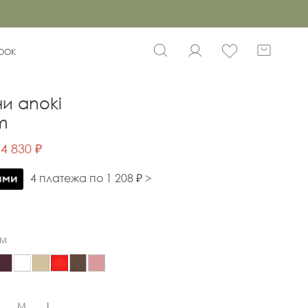
BOOK
и anoki
m
4 830 ₽
4 платежа по 1 208 ₽ >
AM
M
L