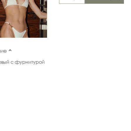
ние
овый с фурнитурой