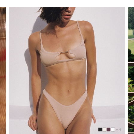
 4
+ 4