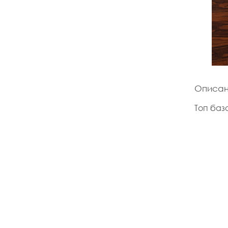
Описа
Топ баз