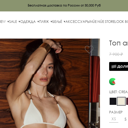
Бесплатная доставка по России от 30,000 Руб
NEW
SALE
ОДЕЖДА
ПЛЯЖ
БЕЛЬЁ
АКСЕССУАРЫ
NÚE NÚE STORE
LOOK 
Топ a
7 900 ₽
ЦВЕТ:
CRE
РАЗМЕР
XS
S