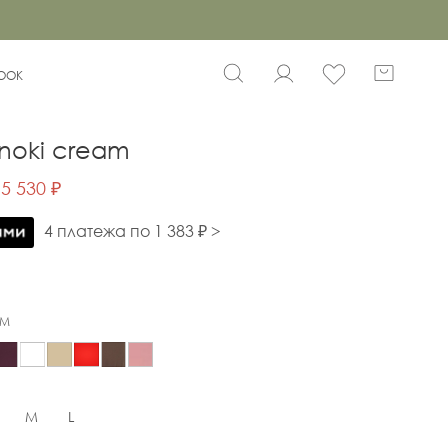
BOOK
noki cream
5 530 ₽
4 платежа по 1 383 ₽ >
AM
M
L