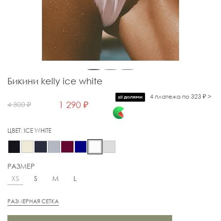
Бикини kelly ice white
4 платежа по 323 ₽ >
1 290 ₽
4 300 ₽
ЦВЕТ:
ICE WHITE
РАЗМЕР
XS
S
M
L
РАЗМЕРНАЯ СЕТКА