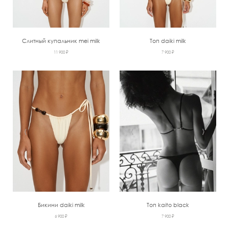
Слитный купальник mei milk
Топ daiki milk
11 900 ₽
7 900 ₽
‹
›
‹
›
Бикини daiki milk
Топ kaito black
6 900 ₽
7 900 ₽