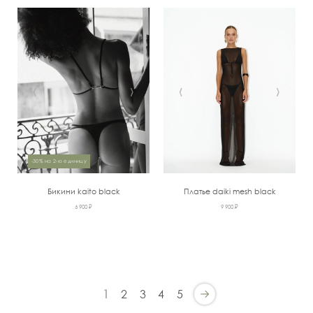
‹
›
‹
›
-30% на 2-ю единицу
Бикини kaito black
Платье daiki mesh black
6 900 ₽
9 900 ₽
1
2
3
4
5