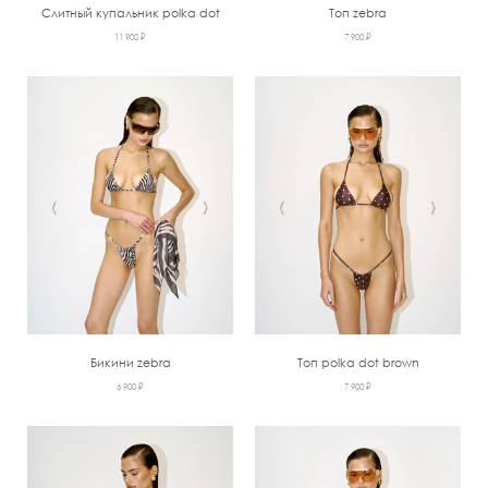
Слитный купальник polka dot
Топ zebra
11 900 ₽
7 900 ₽
‹
›
‹
›
Бикини zebra
Топ polka dot brown
6 900 ₽
7 900 ₽