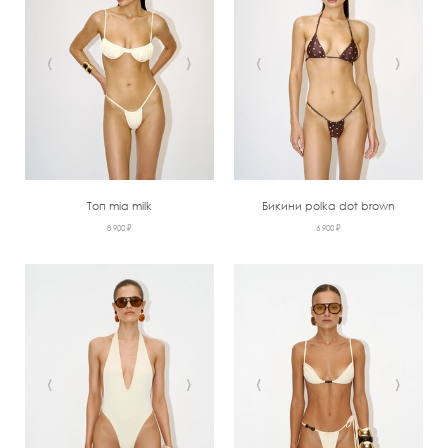
‹
›
‹
›
Топ mia milk
Бикини polka dot brown
8 900 ₽
6 900 ₽
‹
›
‹
›