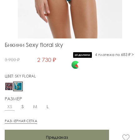
Бикини Sexy floral sky
4 платежа по 683 ₽ >
2 730 ₽
3 900 ₽
ЦВЕТ:
SKY FLORAL
РАЗМЕР
XS
S
M
L
РАЗМЕРНАЯ СЕТКА
Предзаказ