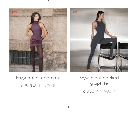
-50%
-30%
Боди halter eggplant
Боди hight necked
graphite
5 950 ₽
11 900 ₽
6 930 ₽
9 900 ₽