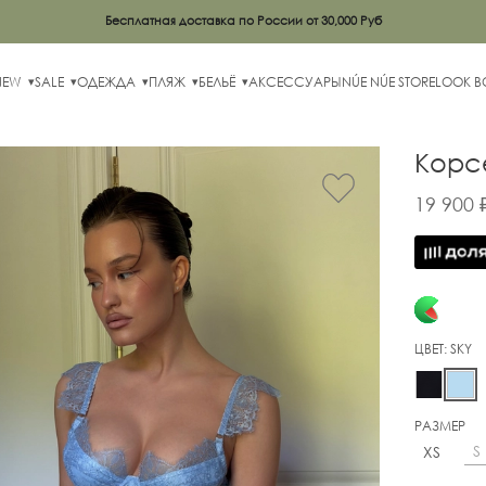
Бесплатная доставка по России от 30,000 Руб
NEW
SALE
ОДЕЖДА
ПЛЯЖ
БЕЛЬЁ
АКСЕССУАРЫ
NÚE NÚE STORE
LOOK 
Корсе
19 900 
ЦВЕТ:
SKY
РАЗМЕР
S
XS