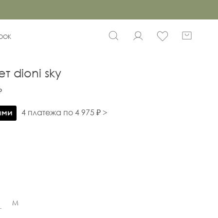
BOOK
т dioni sky
₽
4 платежа по 4 975 ₽ >
M