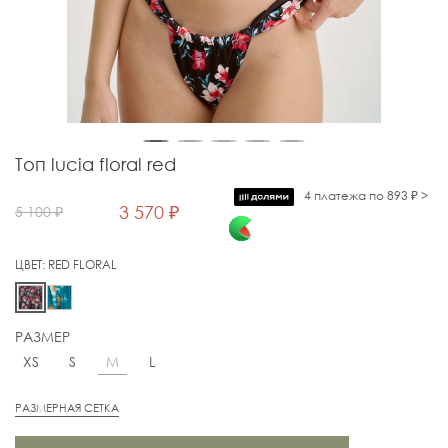
Топ lucia floral red
4 платежа по 893 ₽ >
3 570 ₽
5 100 ₽
ЦВЕТ:
RED FLORAL
РАЗМЕР
M
XS
S
L
РАЗМЕРНАЯ СЕТКА