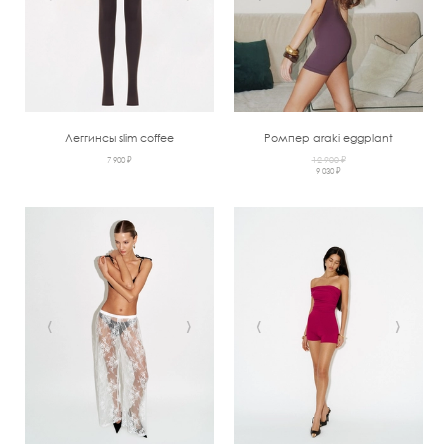
Леггинсы slim coffee
Ромпер araki eggplant
7 900 ₽
12 900 ₽
9 030 ₽
‹
›
‹
›