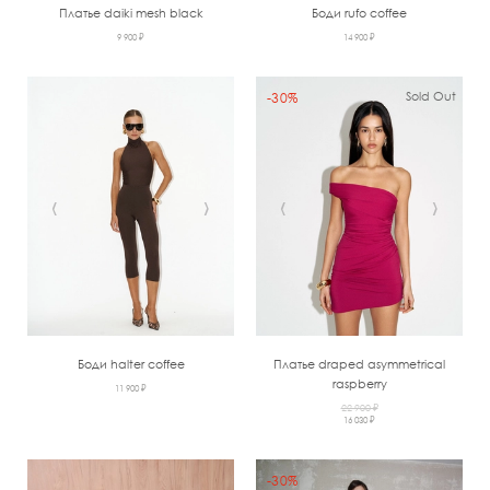
Платье daiki mesh black
Боди rufo coffee
9 900 ₽
14 900 ₽
Sold Out
-30%
‹
›
‹
›
Боди halter coffee
Платье draped asymmetrical
raspberry
11 900 ₽
22 900 ₽
16 030 ₽
-30%