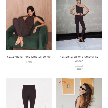
‹
›
‹
›
Комбинезон long jumpsuit coffee
Комбинезон long jumpsuit isa
coffee
17 900 ₽
17 900 ₽
12 530 ₽
-30%
‹
›
‹
›