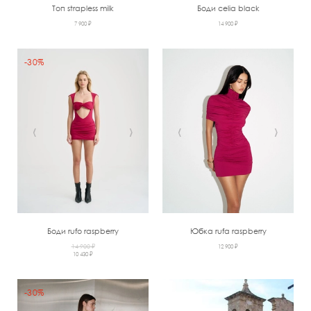
Топ strapless milk
Боди celia black
7 900 ₽
14 900 ₽
-30%
‹
›
‹
›
Боди rufo raspberry
Юбка rufa raspberry
14 900 ₽
12 900 ₽
10 430 ₽
-30%