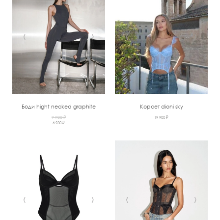
‹
›
‹
›
Боди hight necked graphite
Корсет dioni sky
9 900 ₽
19 900 ₽
6 930 ₽
‹
›
‹
›