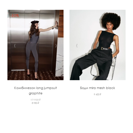
-50%
‹
›
‹
›
Комбинезон long jumpsuit
Боди mira mesh black
graphite
9 400 ₽
17 900 ₽
8 950 ₽