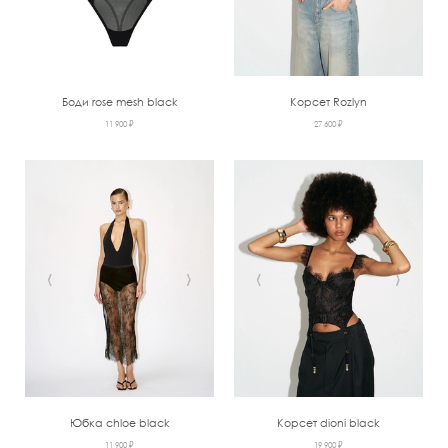
Боди rose mesh black
Корсет Rozlyn
11 900 ₽
27 600 ₽
‹
›
‹
›
Юбка chloe black
Корсет dioni black
11 900 ₽
19 900 ₽