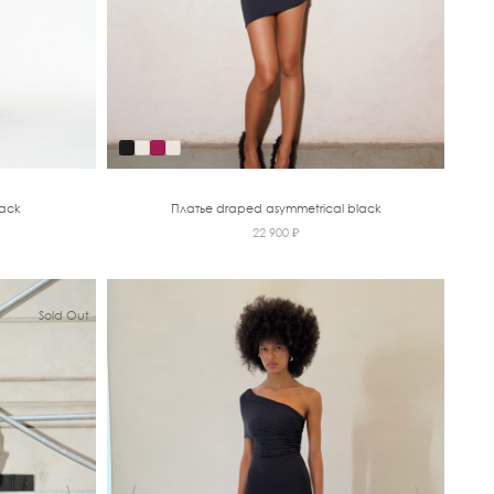
ack
Платье draped asymmetrical black
22 900 ₽
Sold Out
›
‹
›