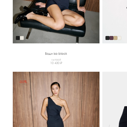
Боди isa black
14 900 ₽
10 430 ₽
-30%
‹
›
‹