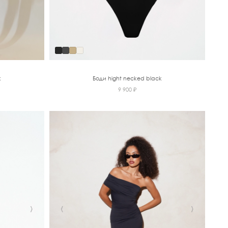
k
Боди hight necked black
9 900 ₽
›
‹
›