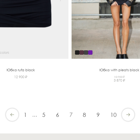
colors
+ 1 color
Юбка rufa black
Юбка with pleats black
12 900 ₽
12 900 ₽
3 870 ₽
1
…
5
6
7
8
9
10