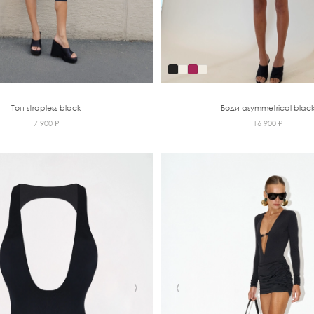
Топ strapless black
Боди asymmetrical blac
7 900 ₽
16 900 ₽
›
‹