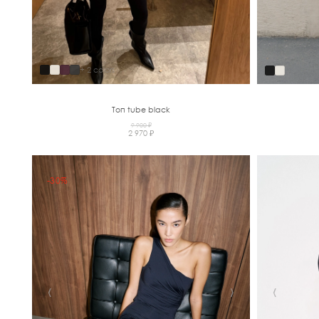
+ 2 colors
Топ tube black
9 900 ₽
2 970 ₽
-30%
‹
›
‹