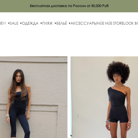
Бесплатная доставка по России от 30,000 Руб
NEW
SALE
ОДЕЖДА
ПЛЯЖ
БЕЛЬЁ
АКСЕССУАРЫ
NÚE NÚE STORE
LOOK 
›
‹