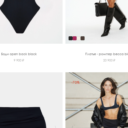
Боди open back black
Платье - ромпер becca bl
9 900 ₽
20 900 ₽
-70%
›
‹