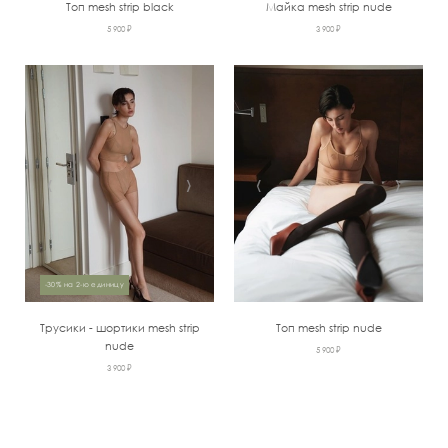
Топ mesh strip black
Майка mesh strip nude
5 900 ₽
3 900 ₽
‹
›
‹
›
-30% на 2-ю единицу
Трусики - шортики mesh strip
Топ mesh strip nude
nude
5 900 ₽
3 900 ₽