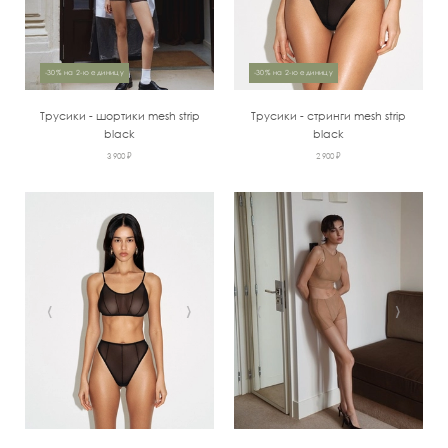
-30% на 2-ю единицу
-30% на 2-ю единицу
Трусики - шортики mesh strip
Трусики - стринги mesh strip
black
black
3 900 ₽
2 900 ₽
‹
›
‹
›