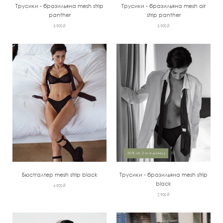
Трусики - бразильяна mesh strip
Трусики - бразильяна mesh air
panther
strip panther
3 900 ₽
3 900 ₽
‹
›
‹
›
-30% на 2-ю единицу
Бюстгалтер mesh strip black
Трусики - бразильяна mesh strip
black
6 900 ₽
2 900 ₽