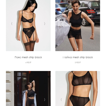
‹
›
‹
›
Пояс mesh strip black
Майка mesh strip black
4 900 ₽
3 900 ₽
‹
›
‹
›