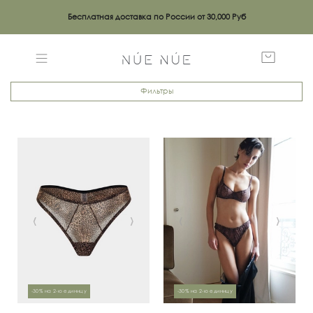
Бесплатная доставка по России от 30,000 Руб
Фильтры
‹
›
‹
›
-30% на 2-ю единицу
-30% на 2-ю единицу