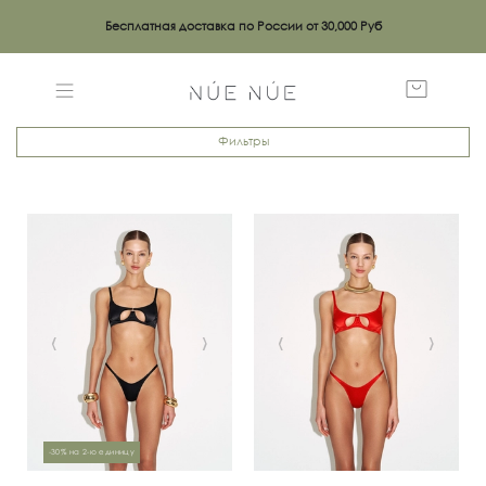
Бесплатная доставка по России от 30,000 Руб
Фильтры
‹
›
‹
›
-30% на 2-ю единицу