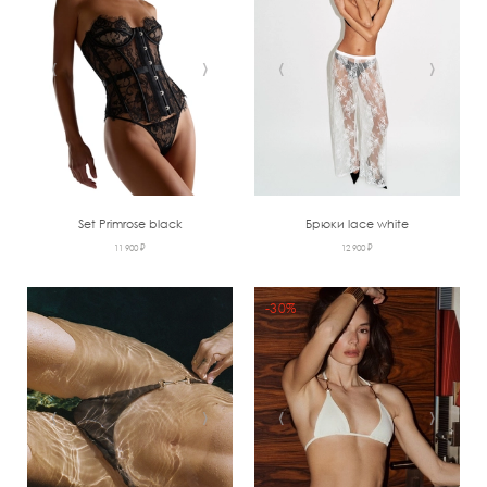
‹
›
‹
›
Set Primrose black
Брюки lace white
11 900 ₽
12 900 ₽
-30%
‹
›
‹
›