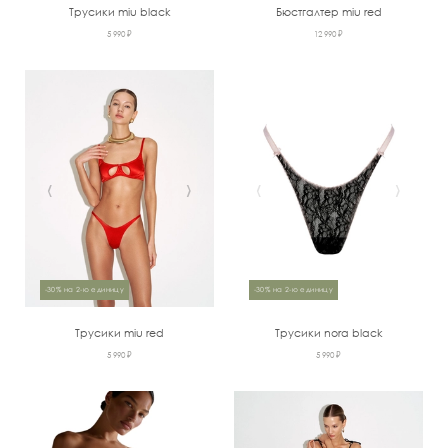
Трусики miu black
Бюстгалтер miu red
5 990 ₽
12 990 ₽
‹
›
‹
›
-30% на 2-ю единицу
-30% на 2-ю единицу
Трусики miu red
Трусики nora black
5 990 ₽
5 990 ₽