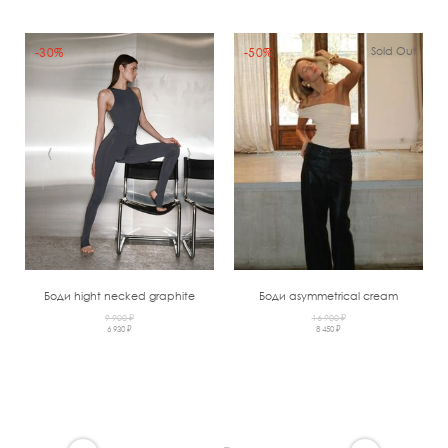
Sold Out
-30%
-50%
‹
›
‹
›
Боди hight necked graphite
Боди asymmetrical cream
9 900 ₽
16 900 ₽
6 930 ₽
8 450 ₽