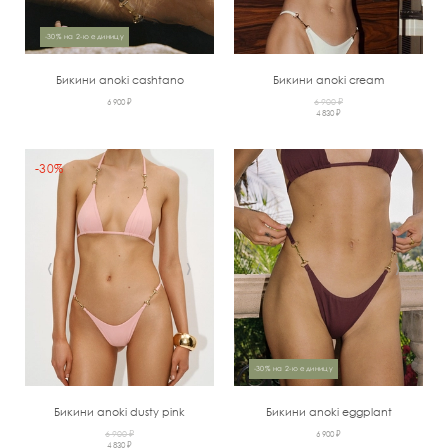
-30% на 2-ю единицу
Бикини anoki cashtano
Бикини anoki cream
6 900 ₽
6 900 ₽
4 830 ₽
-30%
‹
›
‹
›
-30% на 2-ю единицу
Бикини anoki dusty pink
Бикини anoki eggplant
6 900 ₽
6 900 ₽
4 830 ₽