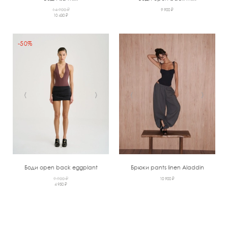
14 900 ₽
9 900 ₽
10 430 ₽
-50%
‹
›
‹
›
Боди open back eggplant
Брюки pants linen Aladdin
9 900 ₽
10 900 ₽
4 950 ₽