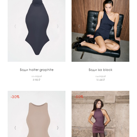
‹
›
‹
›
Боди halter graphite
Боди isa black
11 900 ₽
14 900 ₽
5 950 ₽
10 430 ₽
-30%
-50%
‹
›
‹
›