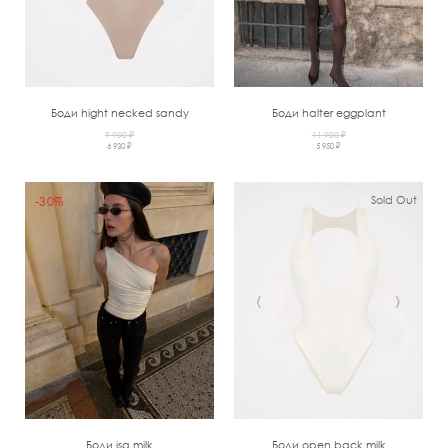
Боди hight necked sandy
Боди halter eggplant
9 900 ₽
11 900 ₽
6 930 ₽
5 950 ₽
Sold Out
-30%
‹
›
‹
›
Боди isa milk
Боди open back milk