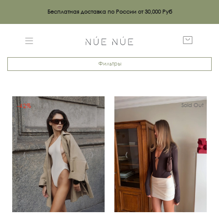
Бесплатная доставка по России от 30,000 Руб
Фильтры
Sold Out
-42%
‹
›
‹
›