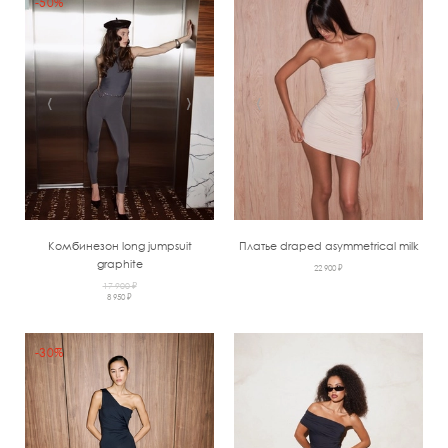
-50%
‹
›
‹
›
Комбинезон long jumpsuit
Платье draped asymmetrical milk
graphite
22 900 ₽
17 900 ₽
8 950 ₽
-30%