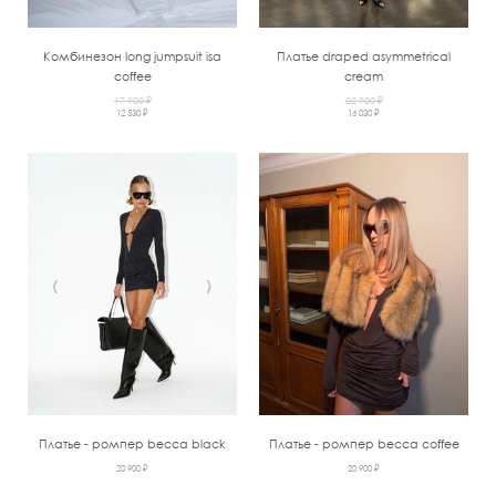
Комбинезон long jumpsuit isa
Платье draped asymmetrical
coffee
cream
17 900 ₽
22 900 ₽
12 530 ₽
16 030 ₽
‹
›
‹
›
Платье - ромпер becca black
Платье - ромпер becca coffee
20 900 ₽
20 900 ₽