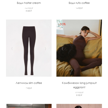
Боди halter cream
Боди rufo coffee
14 900 ₽
14 900 ₽
8 330 ₽
-50%
‹
›
‹
›
Леггинсы slim coffee
Комбинезон long jumpsuit
eggplant
7 900 ₽
17 900 ₽
8 950 ₽