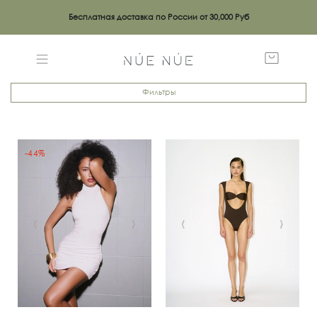
Бесплатная доставка по России от 30,000 Руб
Фильтры
-44%
‹
›
‹
›