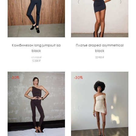
‹
›
‹
›
Комбинезон long jumpsuit isa
Платье draped asymmetrical
black
black
17 900 ₽
22 900 ₽
12 530 ₽
-30%
-30%
‹
›
‹
›