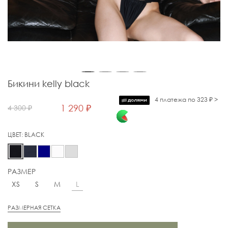
Бикини kelly black
4 платежа по 323 ₽ >
1 290 ₽
4 300 ₽
ЦВЕТ:
BLACK
РАЗМЕР
L
XS
S
M
РАЗМЕРНАЯ СЕТКА