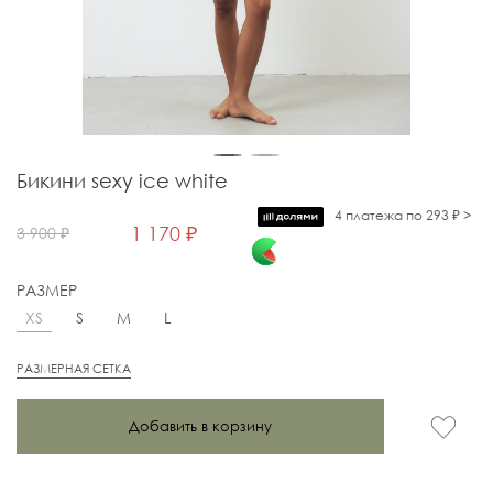
Бикини sexy ice white
4 платежа по 293 ₽ >
1 170 ₽
3 900 ₽
РАЗМЕР
XS
S
M
L
РАЗМЕРНАЯ СЕТКА
Добавить в корзину