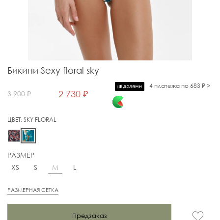
Бикини Sexy floral sky
4 платежа по 683 ₽ >
2 730 ₽
3 900 ₽
ЦВЕТ:
SKY FLORAL
РАЗМЕР
M
XS
S
L
РАЗМЕРНАЯ СЕТКА
Предзаказ