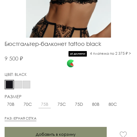
Бюстгальтер-балконет tattoo black
4 платежа по 2 375 ₽ >
9 500 ₽
ЦВЕТ:
BLACK
РАЗМЕР
75B
70B
70C
75C
75D
80B
80C
РАЗМЕРНАЯ СЕТКА
Добавить в корзину