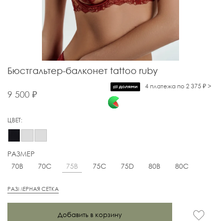
Бюстгальтер-балконет tattoo ruby
4 платежа по 2 375 ₽ >
9 500 ₽
ЦВЕТ:
РАЗМЕР
75B
70B
70C
75C
75D
80B
80C
РАЗМЕРНАЯ СЕТКА
Добавить в корзину