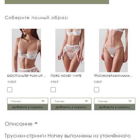
Соберите полный образ:
БЮСТГАЛЬТЕР PUSH UP
ПОЯС HONEY WHITE
ТРУСИКИ-БРАЗИЛИАНА
HONEY WHITE
HONEY WHITE
10 500 ₽
5 900 ₽
5 000 ₽
Размер
Размер
Размер
Добавить в корзину
Добавить в корзину
Добавить в корзину
Описание
Трусики-стринги Honey выполнены из утончённого