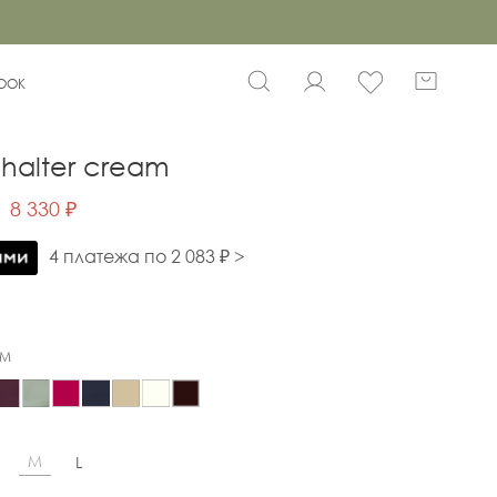
BOOK
halter cream
8 330 ₽
4 платежа по 2 083 ₽ >
AM
M
L