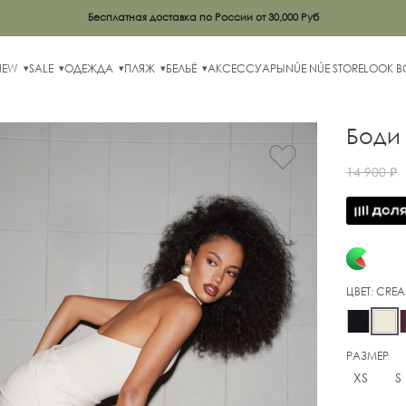
Бесплатная доставка по России от 30,000 Руб
NEW
SALE
ОДЕЖДА
ПЛЯЖ
БЕЛЬЁ
АКСЕССУАРЫ
NÚE NÚE STORE
LOOK 
Боди 
14 900 ₽
ЦВЕТ:
CRE
РАЗМЕР
XS
S