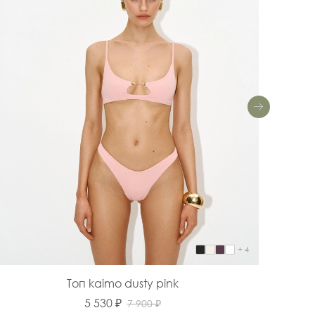
+ 4
Топ kaimo dusty pink
5 530 ₽
7 900 ₽