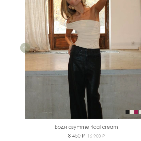
Боди asymmetrical cream
8 450 ₽
16 900 ₽